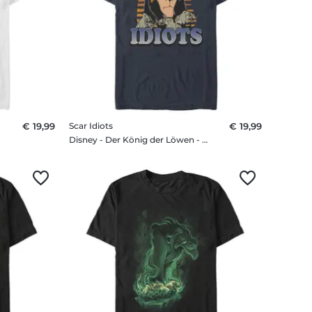
€ 19,99
Scar Idiots
€ 19,99
irt
Disney - Der König der Löwen - Scar Idiots - Männer T-Shirt