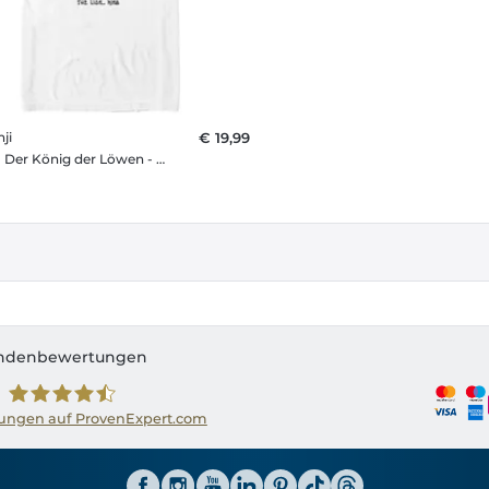
ji
€ 19,99
Disney - Der König der Löwen - Scar Kanji - Männer T-Shirt
ndenbewertungen
ngen auf ProvenExpert.com
Shirtinator AT