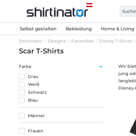
Selbst gestalten
Bekleidung
Home & Living
Shirtinator
Designs
Fanartikel
Disney T-Shirts
Scar T-Shirts
Wir bie
Farbe
jung od
Grau
langleb
Weiß
Disney-F
Schwarz
Blau
Männer
Frauen