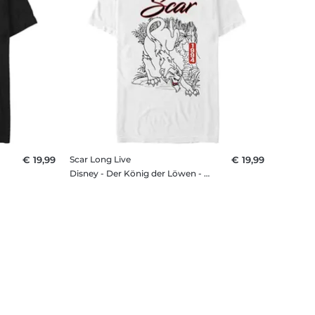
€ 19,99
Scar Long Live
€ 19,99
irt
Disney - Der König der Löwen - Scar Long Live - Männer T-Shirt