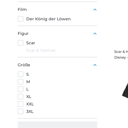
Film
Der König der Löwen
Figur
Scar
Scar & Hyenas
Scar & 
Größe
S
M
L
XL
XXL
3XL