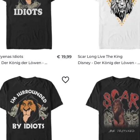
Hyenas Idiots
€ 19,99
Scar Long Live The King
Disney - Der König der Löwen - Scar & Hyenas Idiots - Männer T-Shirt
Disney - Der König der Löwen - Scar Long Live The King - Männer T-Sh