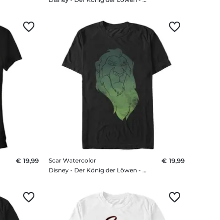
€ 19,99
Scar Watercolor
€ 19,99
irt
Disney - Der König der Löwen - Scar Watercolor - Männer T-Shirt