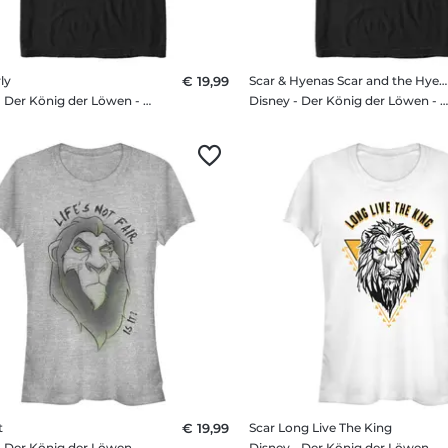
ly
€ 19,99
Scar & Hyenas Scar and the Hyenas
Disney - Der König der Löwen - Scar Surly - Männer T-Shirt
Disney - Der König der Löwen - Scar & Hyenas Scar and the Hyenas - Männer T-S
t
€ 19,99
Scar Long Live The King
Disney - Der König der Löwen - Scar Is It - Frauen T-Shirt
Disney - Der König der Löwen - Scar Long Live The King - Frauen T-Sh