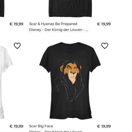
€ 19,99
Scar & Hyenas Be Prepared
€ 19,99
hirt
Disney - Der König der Löwen - Scar & Hyenas Be Prepared - Männer T-Shirt
€ 19,99
Scar Big Face
€ 19,99
irt
Disney - Der König der Löwen - Scar Big Face - Frauen T-Shirt