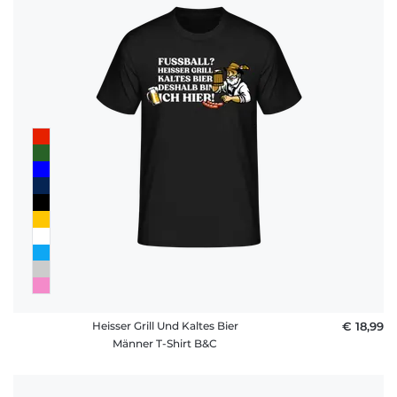
Heisser Grill Und Kaltes Bier
€ 18,99
Männer T-Shirt B&C