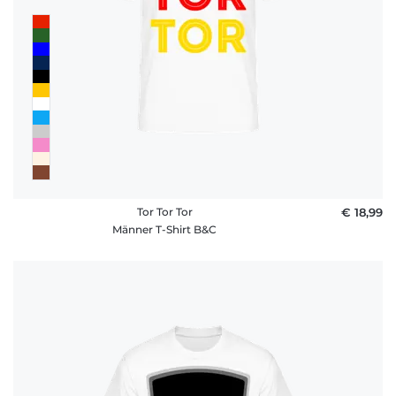
Tor Tor Tor
€ 18,99
Männer T-Shirt B&C