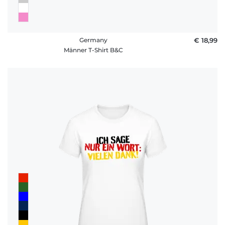
Germany
€ 18,99
Männer T-Shirt B&C