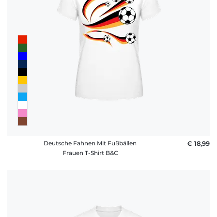
Deutsche Fahnen Mit Fußbällen
€ 18,99
Frauen T-Shirt B&C