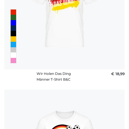
Wir Holen Das Ding
€ 18,99
Männer T-Shirt B&C