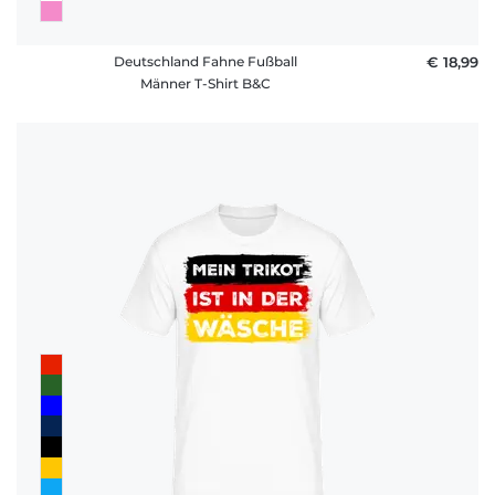
Deutschland Fahne Fußball
€ 18,99
Männer T-Shirt B&C