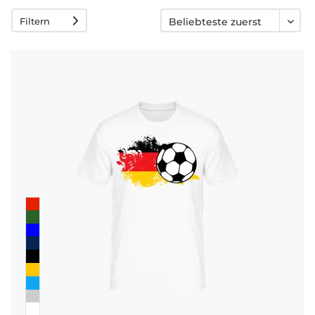
Häufige
Filtern
Fragen