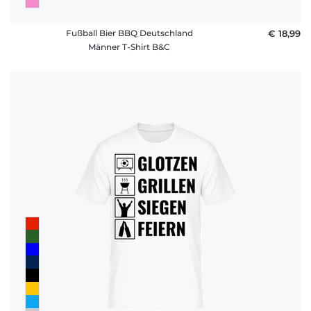
Fußball Bier BBQ Deutschland
€ 18,99
Männer T-Shirt B&C