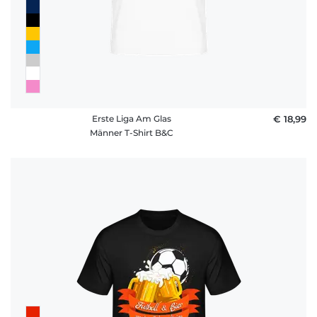
Erste Liga Am Glas
€ 18,99
Männer T-Shirt B&C