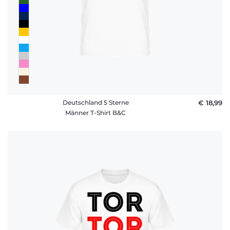
Deutschland 5 Sterne
€ 18,99
Männer T-Shirt B&C