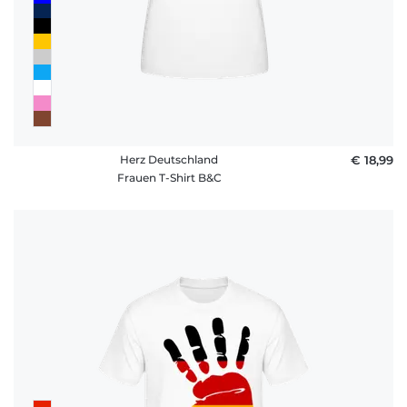
Herz Deutschland
€ 18,99
Frauen T-Shirt B&C