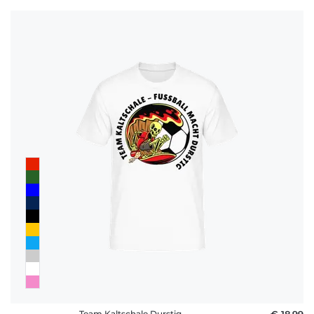
Team Kaltschale Durstig
€ 18,99