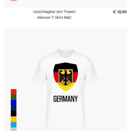
Unschlagbar Am Tresen
€ 18,99
Männer T-Shirt B&C