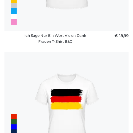
Ich Sage Nur Ein Wort Vielen Dank
€ 18,99
Frauen T-Shirt B&C