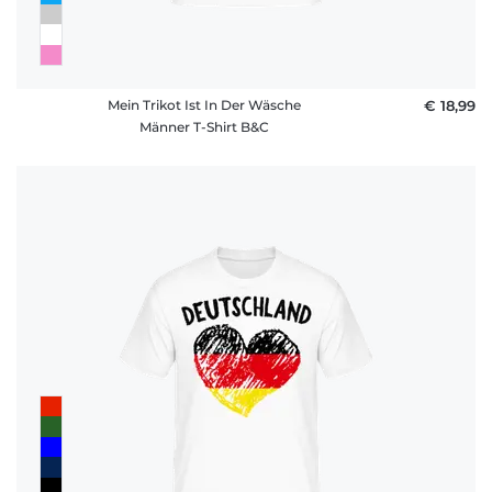
Mein Trikot Ist In Der Wäsche
€ 18,99
Männer T-Shirt B&C