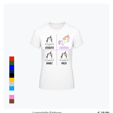
Logopädin Einhorn
€ 18,99