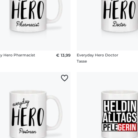
y Hero Pharmacist
€ 13,99
Everyday Hero Doctor
Tasse