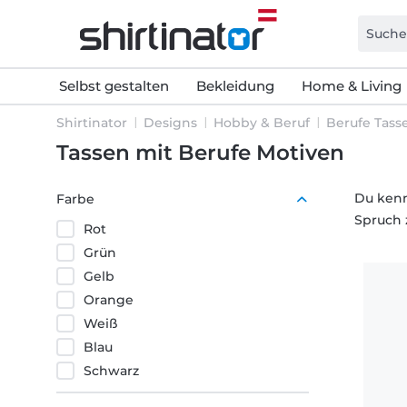
Selbst gestalten
Bekleidung
Home & Living
Shirtinator
Designs
Hobby & Beruf
Berufe Tass
Tassen mit Berufe Motiven
Du kenn
Farbe
Spruch z
Rot
Grün
Gelb
Orange
Weiß
Blau
Schwarz