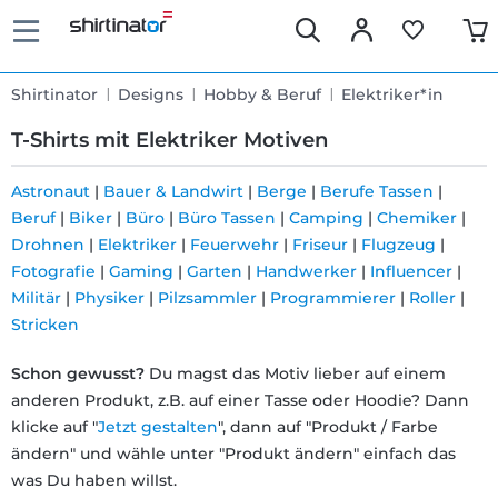
Shirtinator
Designs
Hobby & Beruf
Elektriker*in
T-Shirts mit Elektriker Motiven
Astronaut
|
Bauer & Landwirt
|
Berge
|
Berufe Tassen
|
Beruf
|
Biker
|
Büro
|
Büro Tassen
|
Camping
|
Chemiker
|
Schnelle
Drohnen
|
Elektriker
|
Feuerwehr
|
Friseur
|
Flugzeug
|
Lieferung
Fotografie
|
Gaming
|
Garten
|
Handwerker
|
Influencer
|
Militär
|
Physiker
|
Pilzsammler
|
Programmierer
|
Roller
|
Stricken
30 Tage
Schon gewusst?
Du magst das Motiv lieber auf einem
Umtauschrecht
anderen Produkt, z.B. auf einer Tasse oder Hoodie? Dann
klicke auf "
Jetzt gestalten
", dann auf "Produkt / Farbe
Rückgaberecht
ändern" und wähle unter "Produkt ändern" einfach das
was Du haben willst.