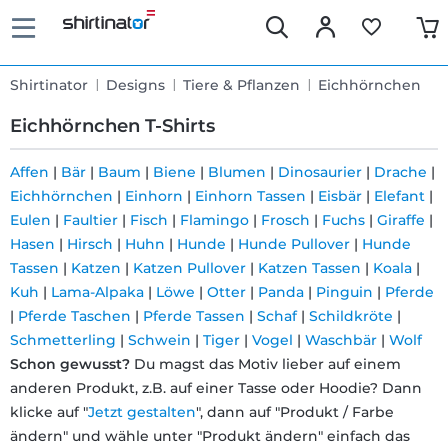
Shirtinator
Designs
Tiere & Pflanzen
Eichhörnchen
Eichhörnchen T-Shirts
Affen
|
Bär
|
Baum
|
Biene
|
Blumen
|
Dinosaurier
|
Drache
|
Eichhörnchen
|
Einhorn
|
Einhorn Tassen
|
Eisbär
|
Elefant
|
Schnelle
Eulen
|
Faultier
|
Fisch
|
Flamingo
|
Frosch
|
Fuchs
|
Giraffe
|
Lieferung
Hasen
|
Hirsch
|
Huhn
|
Hunde
|
Hunde Pullover
|
Hunde
Tassen
|
Katzen
|
Katzen Pullover
|
Katzen Tassen
|
Koala
|
Kuh
|
Lama-Alpaka
|
Löwe
|
Otter
|
Panda
|
Pinguin
|
Pferde
30 Tage
|
Pferde Taschen
|
Pferde Tassen
|
Schaf
|
Schildkröte
|
Schmetterling
|
Schwein
|
Tiger
|
Vogel
|
Waschbär
|
Wolf
Umtauschrecht
Schon gewusst?
Du magst das Motiv lieber auf einem
anderen Produkt, z.B. auf einer Tasse oder Hoodie? Dann
Rückgaberecht
klicke auf "
Jetzt gestalten
", dann auf "Produkt / Farbe
ändern" und wähle unter "Produkt ändern" einfach das