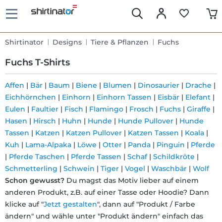
Shirtinator
Designs
Tiere & Pflanzen
Fuchs
Fuchs T-Shirts
Affen
|
Bär
|
Baum
|
Biene
|
Blumen
|
Dinosaurier
|
Drache
|
Eichhörnchen
|
Einhorn
|
Einhorn Tassen
|
Eisbär
|
Elefant
|
Schnelle
Eulen
|
Faultier
|
Fisch
|
Flamingo
|
Frosch
|
Fuchs
|
Giraffe
|
Lieferung
Hasen
|
Hirsch
|
Huhn
|
Hunde
|
Hunde Pullover
|
Hunde
Tassen
|
Katzen
|
Katzen Pullover
|
Katzen Tassen
|
Koala
|
Kuh
|
Lama-Alpaka
|
Löwe
|
Otter
|
Panda
|
Pinguin
|
Pferde
30 Tage
|
Pferde Taschen
|
Pferde Tassen
|
Schaf
|
Schildkröte
|
Schmetterling
|
Schwein
|
Tiger
|
Vogel
|
Waschbär
|
Wolf
Umtauschrecht
Schon gewusst?
Du magst das Motiv lieber auf einem
anderen Produkt, z.B. auf einer Tasse oder Hoodie? Dann
Rückgaberecht
klicke auf "
Jetzt gestalten
", dann auf "Produkt / Farbe
ändern" und wähle unter "Produkt ändern" einfach das