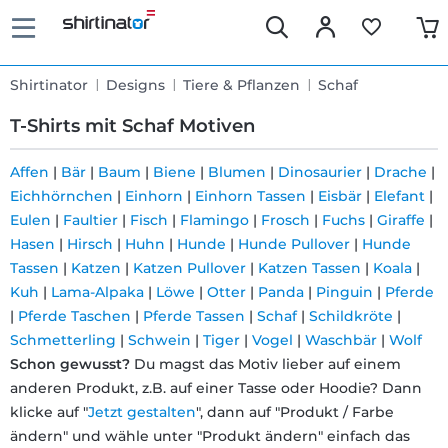
Shirtinator
Designs
Tiere & Pflanzen
Schaf
T-Shirts mit Schaf Motiven
Affen
|
Bär
|
Baum
|
Biene
|
Blumen
|
Dinosaurier
|
Drache
|
Eichhörnchen
|
Einhorn
|
Einhorn Tassen
|
Eisbär
|
Elefant
|
Schnelle
Eulen
|
Faultier
|
Fisch
|
Flamingo
|
Frosch
|
Fuchs
|
Giraffe
|
Lieferung
Hasen
|
Hirsch
|
Huhn
|
Hunde
|
Hunde Pullover
|
Hunde
Tassen
|
Katzen
|
Katzen Pullover
|
Katzen Tassen
|
Koala
|
Kuh
|
Lama-Alpaka
|
Löwe
|
Otter
|
Panda
|
Pinguin
|
Pferde
30 Tage
|
Pferde Taschen
|
Pferde Tassen
|
Schaf
|
Schildkröte
|
Schmetterling
|
Schwein
|
Tiger
|
Vogel
|
Waschbär
|
Wolf
Umtauschrecht
Schon gewusst?
Du magst das Motiv lieber auf einem
anderen Produkt, z.B. auf einer Tasse oder Hoodie? Dann
Rückgaberecht
klicke auf "
Jetzt gestalten
", dann auf "Produkt / Farbe
ändern" und wähle unter "Produkt ändern" einfach das