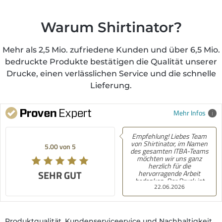
Warum Shirtinator?
Mehr als 2,5 Mio. zufriedene Kunden und über 6,5 Mio.
bedruckte Produkte bestätigen die Qualität unserer
Drucke, einen verlässlichen Service und die schnelle
Lieferung.
Mehr Infos
Empfehlung! Liebes Team
von Shirtinator, im Namen
5.00 von 5
des gesamten ITBA-Teams
möchten wir uns ganz
herzlich für die
SEHR GUT
hervorragende Arbeit
bedanken. Der Druck ist
22.06.2026
wirklich ausgezeichnet
geworden, und wir freuen
uns sehr, dass alles so
reibungslos und
unkompliziert geklappt hat.
Produktqualität, Kundenserviceervice und Nachhaltigkeit