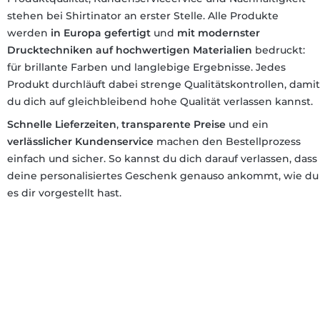
Von der Abwicklung bis zum
fertigen Ergebnis hat uns
stehen bei Shirtinator an erster Stelle. Alle Produkte
die Qualität und Sorgfalt
werden
in Europa gefertigt
und
mit modernster
überzeugt. Es ist schön zu
sehen, wenn
Drucktechniken auf hochwertigen Materialien
bedruckt:
Professionalität,
für brillante Farben und langlebige Ergebnisse. Jedes
Zuverlässigkeit und ein
hoher Anspruch an die
Produkt durchläuft dabei strenge Qualitätskontrollen, damit
eigene Arbeit
zusammenkommen. Die
du dich auf gleichbleibend hohe Qualität verlassen kannst.
Freude über die fertigen
Produkte ist bei uns allen
Schnelle Lieferzeiten
,
transparente Preise
und ein
groß. Wir sind rundum
verlässlicher Kundenservice
machen den Bestellprozess
zufrieden und glücklich mit
dem Ergebnis. Dafür
einfach und sicher. So kannst du dich darauf verlassen, dass
möchten wir Ihnen unsere
deine personalisiertes Geschenk genauso ankommt, wie du
besondere Wertschätzung
aussprechen. Für zukünftige
es dir vorgestellt hast.
Bestellungen werden wir
sehr gerne wieder auf Sie
zukommen und können Ihr
Unternehmen mit bestem
Gewissen weiterempfehlen.
Vielen Dank für die tolle
Zusammenarbeit und das
großartige Ergebnis! Mit
herzlichen Grüßen das
gesamte Erzieherinnen
ITBA-Team aus Borkheide
🌟