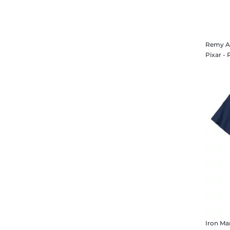
Black Squadron
Moana
Black Widow
Monster
Blazey
Moon Knight
Bo-Katan
Remy A
Ms. Marvel
Boba Fett
Mulan
Boba Fett & Fennec Shand
Muppets
Bobcats
Nightmare Before Christmas
Boo
Oben
Bo Peep
Obi-Wan Kenobi
Bori Khan
Oliver & Co.
Bounty Hunter
Onward
Bruce
Outer Banks
Brummbär
Peter Pan
Brummbär & Dopey
Phineas und Ferb
Bruni
Pinocchio
Bruno
Pocahontas
Bucky
Ralph reichts
Iron Ma
Bungee