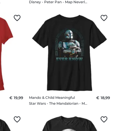
ner T-Shirt
Disney - Peter Pan - Map Neverland - Männer T-Shirt
€ 19,99
Mando & Child Meaningful
€ 18,99
Star Wars - The Mandalorian - Mando & Child Meaningful - Kinder T-Shirt