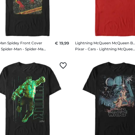
Man Spidey Front Cover
€ 19,99
Lightning McQueen McQueen Bi
Marvel - Spider-Man - Spider-Man Spidey Front Cover - Männer T-Shirt
Pixar - Cars - Lightning McQueen McQueen Big Face - Männer T-Sh