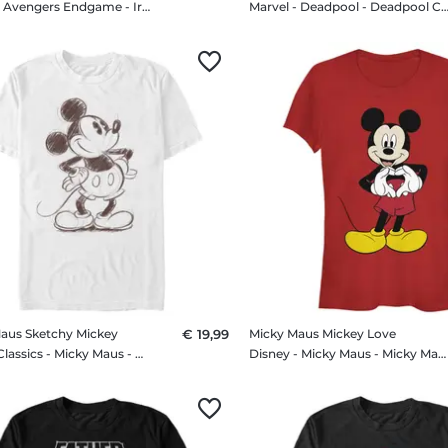
Marvel - Avengers Endgame - Iron Man Ironman Profile - Kinder T-Shirt
Marvel - Deadpool - Deadpool Close Heart Pool - Män
aus Sketchy Mickey
€ 19,99
Micky Maus Mickey Love
Disney Classics - Micky Maus - Micky Maus Sketchy Mickey - Männer T-Shirt
Disney - Micky Maus - Micky Maus Mickey Love - Frauen T-Shirt