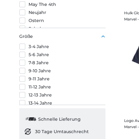
Bridgerton
May The 4th
Aladdin & Jasmine
Bösewichte
Neujahr
Hulk G
Alex
Captain America
Ostern
Alice
Captain Marvel
Schule
Aliens
Cars
Größe
St. Patrick's Day
Alucard
Castlevania
Valentinstag
America Chavez
3-4 Jahre
Chip und Chap
Vatertag
Anakin
5-6 Jahre
Coco
Weihnachten
Andy
7-8 Jahre
Cowboy Bebop
Angel & Stitch
9-10 Jahre
Cruella
Anger
9-11 Jahre
Das Buch von Boba Fett
Animal
11-12 Jahre
Das Damengambit
Anna
12-13 Jahre
Das Erwachen der Macht
Ant-Man
13-14 Jahre
Das große Krabbeln
Antonio
S
Deadpool
Arielle & Eric
M
Schnelle Lieferung
Logo Av
Defenders
Arielle & Flounder
L
Der Aufstieg Skywalkers
30 Tage Umtauschrecht
Arielle & Sebastian
XL
Der Goofy Film