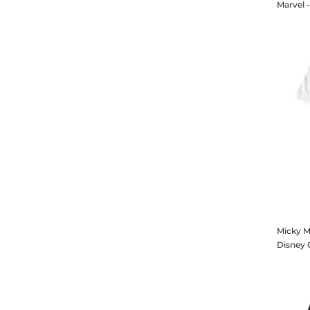
Rapunzel
Butler
Ratatouille
Butterfly
Raya und der letzte Drache
Buzz & Zurg
Ridley Jones
Buzz Lightyear
Rogue One
Böse Königin
Schneewittchen
C-3PO
Sex Education
C-3PO & R2-D2
Shang-Chi
Candace
She-Hulk Attorney at Law
Cantina
Solo
Captain America
Spider-Man
Captain Hook
Squadrons
Captain Marvel
Squid Game
Captain Phasma
Micky M
Star Wars
Cara Dune
Susi und Strolch
Carl & Ellie
The Bad Batch
Carmilla
The Clone Wars
Cars