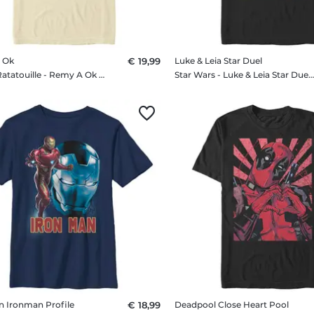
 Ok
€ 19,99
Luke & Leia Star Duel
Pixar - Ratatouille - Remy A Ok - Männer T-Shirt
Star Wars - Luke & Leia Star Duel - Männer T-Sh
n Ironman Profile
€ 18,99
Deadpool Close Heart Pool