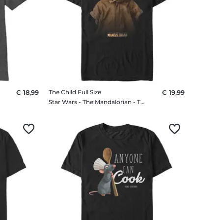
€ 18,99
The Child Full Size
€ 19,99
irt
Star Wars - The Mandalorian - The Child Full Size - Männer T-Shirt