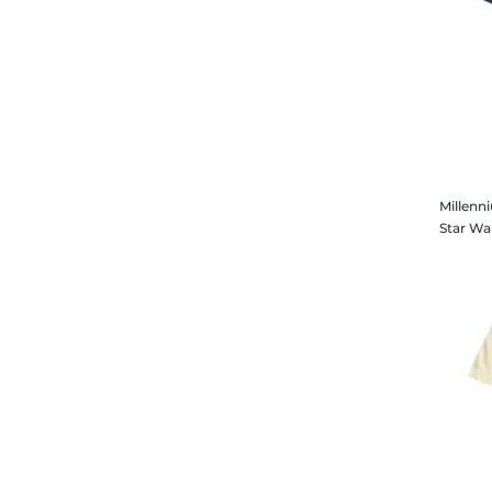
Baron Zemo
Findet Nemo
Bashful
Fragestunde mit den StoryBots
Baymax
Guardians of the Galaxy
Baymax & Hiro
Haus des Geldes
BB-8
Hercules
BB-8 & Porgs
High Republic
Beaker
I Am Groot
Beast
Millenn
Inside Out
Beep
Julie And The Phantoms
Belle
Kingdom Hearts
Belle & Gaston
Küss den Frosch
Belmont
Les Éternels
Beth Harmon
Lilo & Stitch
Big Face
Loki
Big Hero 6 Movie
Maleficent Mächte der Finsternis
Black Krrsantan
Marvel
Black Panther
Micky Maus