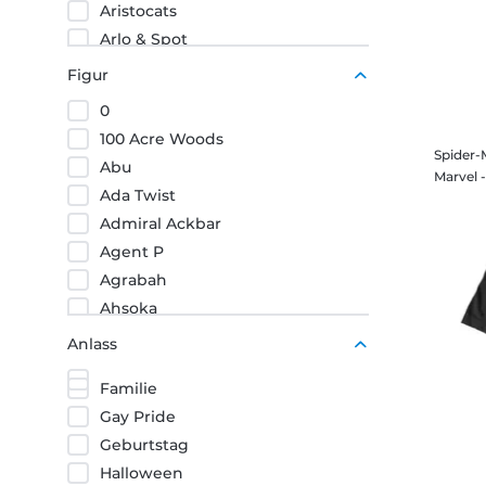
Aristocats
Arlo & Spot
Army Of The Dead
Figur
Artemis Fowl
0
Aschenputtel
100 Acre Woods
Atlantis Das Geheimnis der verlorenen Stadt
Spider-
Abu
Avengers
Ada Twist
Avengers Endgame
Admiral Ackbar
Avengers Infinity War
Agent P
Bambi
Agrabah
Baymax
Ahsoka
Baymax Riesiges Robowabohu
Ahsoka & Rex
Anlass
Black Panther
Ahsoka & The Child
Black Panther Wakanda Forever
Familie
Ahörnchen und Behörnchen
Black Widow
Gay Pride
Aikido
Book of Boba Fett
Geburtstag
Ajaks
Brave
Halloween
Aladdin