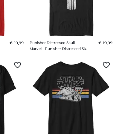
g Face
€ 19,99
Punisher Distressed Skull
€ 19,99
irt
Marvel - Punisher Distressed Skull - Männer T-Shirt