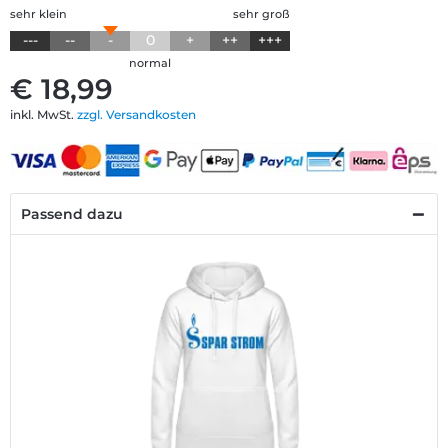
sehr klein
sehr groß
---
--
-
0
+
++
+++
normal
€ 18,99
inkl. MwSt.
zzgl. Versandkosten
Passend dazu