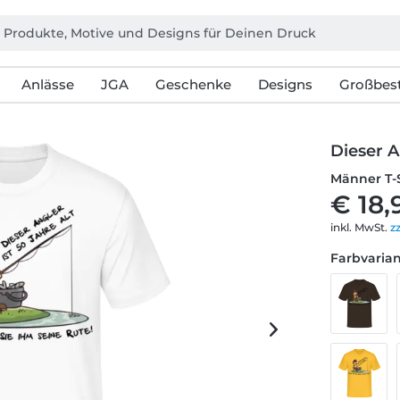
Anlässe
JGA
Geschenke
Designs
Großbest
Dieser A
Männer T-
€ 18,
inkl. MwSt.
z
Farbvarian