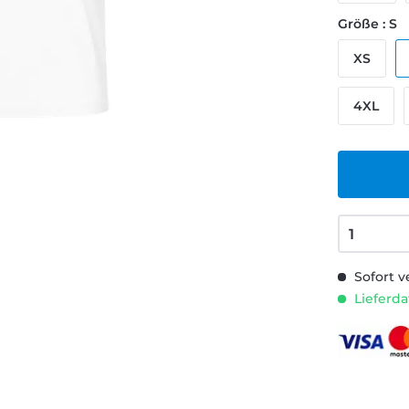
Größe : S
XS
4XL
Sofort v
Lieferda