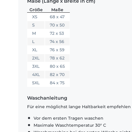
Maße (Länge x Breite in cm)
Größe
Maße
XS
68 x 47
S
70 x 50
M
72 x 53
L
74 x 56
XL
76 x 59
2XL
78 x 62
3XL
80 x 65
4XL
82 x 70
5XL
84 x 75
Waschanleitung
Für eine möglichst lange Haltbarkeit empfehlen
Vor dem ersten Tragen waschen
Maximale Waschtemperatur 30° C