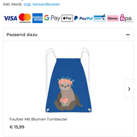
inkl. MwSt.
zzgl. Versandkosten
Passend dazu
Faultier Mit Blumen
Turnbeutel
F
€ 15,99
€