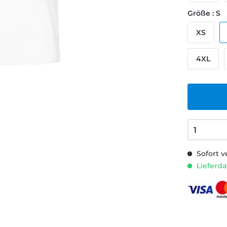
Größe : S
XS
4XL
Sofort v
Lieferda