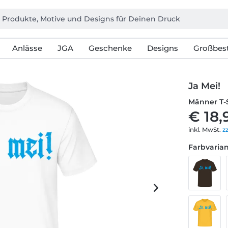
Anlässe
JGA
Geschenke
Designs
Großbest
Ja Mei!
Männer T-
€ 18,
inkl. MwSt.
z
Farbvarian