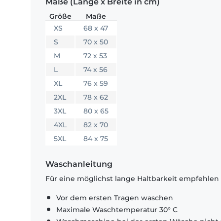
Maße (Länge x Breite in cm)
Größe
Maße
XS
68 x 47
S
70 x 50
M
72 x 53
L
74 x 56
XL
76 x 59
2XL
78 x 62
3XL
80 x 65
4XL
82 x 70
5XL
84 x 75
Waschanleitung
Für eine möglichst lange Haltbarkeit empfehlen
Vor dem ersten Tragen waschen
Maximale Waschtemperatur 30° C