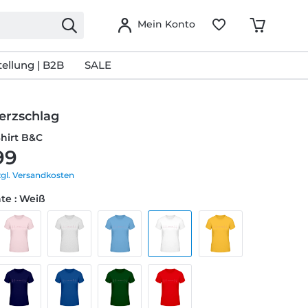
Mein Konto
ellung | B2B
SALE
erzschlag
Shirt B&C
99
zgl. Versandkosten
te : Weiß