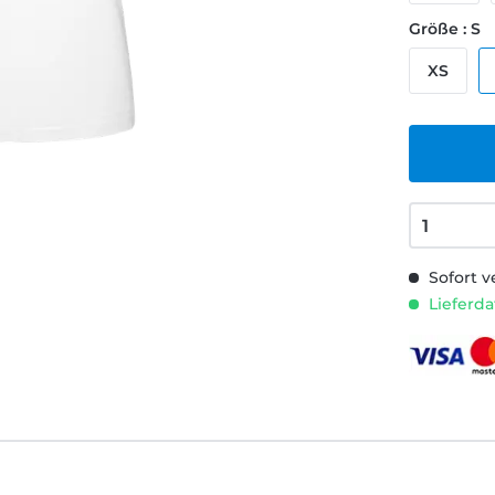
Größe : S
XS
Sofort v
Lieferda