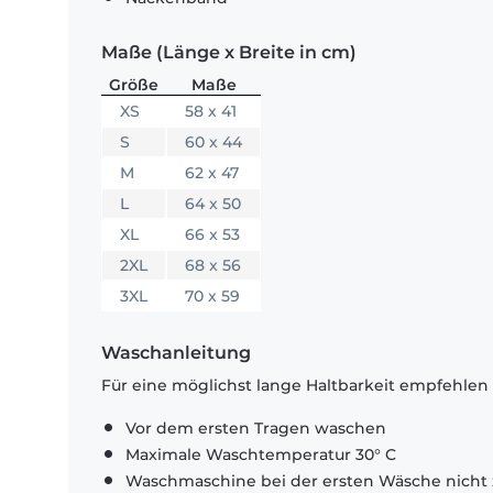
Maße (Länge x Breite in cm)
Größe
Maße
XS
58 x 41
S
60 x 44
M
62 x 47
L
64 x 50
XL
66 x 53
2XL
68 x 56
3XL
70 x 59
Waschanleitung
Für eine möglichst lange Haltbarkeit empfehlen
Vor dem ersten Tragen waschen
Maximale Waschtemperatur 30° C
Waschmaschine bei der ersten Wäsche nicht 